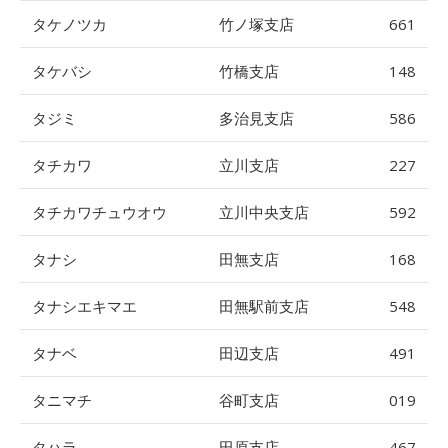
タケノツカ
竹ノ塚支店
661
タケバシ
竹橋支店
148
タジミ
多治見支店
586
タチカワ
立川支店
227
タチカワチュウオウ
立川中央支店
592
タナシ
田無支店
168
タナシエキマエ
田無駅前支店
548
タナベ
田辺支店
491
タニマチ
谷町支店
019
タハラ
田原支店
467