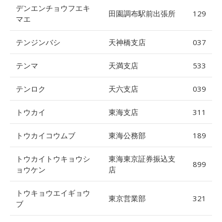
デンエンチョウフエキ
田園調布駅前出張所
129
マエ
テンジンバシ
天神橋支店
037
テンマ
天満支店
533
テンロク
天六支店
039
トウカイ
東海支店
311
トウカイコウムブ
東海公務部
189
トウカイトウキョウシ
東海東京証券振込支
899
ョウケン
店
トウキョウエイギョウ
東京営業部
321
ブ