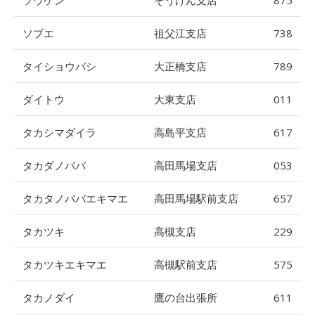
ソウゲン
そうげん支店
875
ソブエ
祖父江支店
738
タイショウバシ
大正橋支店
789
ダイトウ
大東支店
011
タカシマダイラ
高島平支店
617
タカダノババ
高田馬場支店
053
タカタノババエキマエ
高田馬場駅前支店
657
タカツキ
高槻支店
229
タカツキエキマエ
高槻駅前支店
575
タカノダイ
鷹の台出張所
611