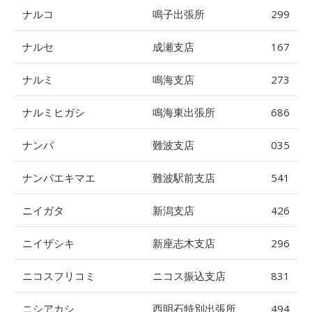
ナルコ
鳴子出張所
299
ナルセ
成瀬支店
167
ナルミ
鳴海支店
273
ナルミヒガシ
鳴海東出張所
686
ナンバ
難波支店
035
ナンバエキマエ
難波駅前支店
541
ニイガタ
新潟支店
426
ニイザシキ
新座志木支店
296
ニコスフリコミ
ニコス振込支店
831
ニシアカシ
西明石特別出張所
494