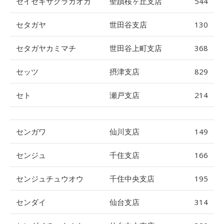
セイセキサクラガオカ
聖蹟桜ヶ丘支店
544
セタガヤ
世田谷支店
130
セタガヤカミマチ
世田谷上町支店
368
セッツ
摂津支店
829
セト
瀬戸支店
214
センガワ
仙川支店
149
センジュ
千住支店
166
センジュチュウオウ
千住中央支店
195
センダイ
仙台支店
314