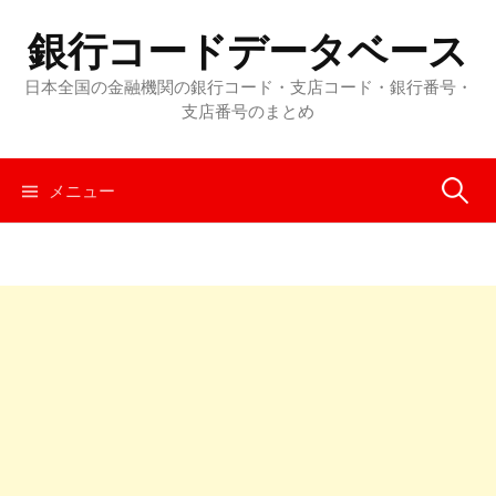
コ
銀行コードデータベース
ン
テ
日本全国の金融機関の銀行コード・支店コード・銀行番号・
ン
支店番号のまとめ
ツ
へ
メニュー
検
ス
キ
ッ
索
プ
: