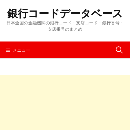
コ
銀行コードデータベース
ン
テ
日本全国の金融機関の銀行コード・支店コード・銀行番号・
ン
支店番号のまとめ
ツ
へ
メニュー
検
ス
キ
ッ
索
プ
: