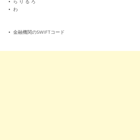
ら
り
る
ろ
わ
金融機関のSWIFTコード