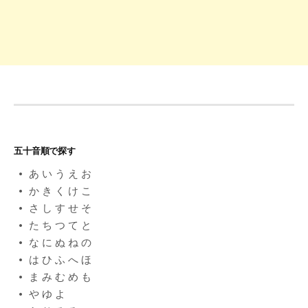
五十音順で探す
あ
い
う
え
お
か
き
く
け
こ
さ
し
す
せ
そ
た
ち
つ
て
と
な
に
ぬ
ね
の
は
ひ
ふ
へ
ほ
ま
み
む
め
も
や
ゆ
よ