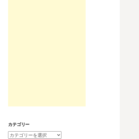
カテゴリー
カ