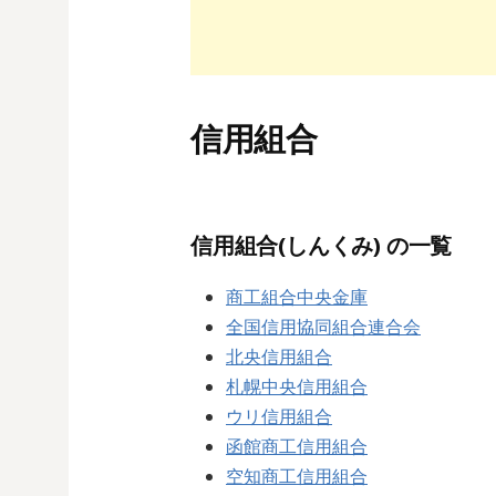
信用組合
信用組合(しんくみ) の一覧
商工組合中央金庫
全国信用協同組合連合会
北央信用組合
札幌中央信用組合
ウリ信用組合
函館商工信用組合
空知商工信用組合