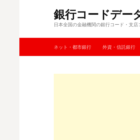
コ
銀行コードデー
ン
テ
日本全国の金融機関の銀行コード・支店
ン
ツ
へ
ネット・都市銀行
外資・信託銀行
ス
キ
ッ
プ