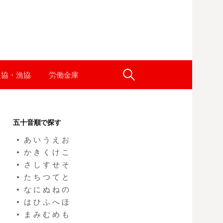
農協・漁協
労働金庫
検
索
五十音順で探す
:
あ
い
う
え
お
か
き
く
け
こ
さ
し
す
せ
そ
た
ち
つ
て
と
な
に
ぬ
ね
の
は
ひ
ふ
へ
ほ
ま
み
む
め
も