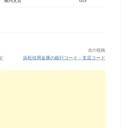
横内支店
003
次の投稿
ド
浜松信用金庫の銀行コード・支店コード