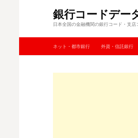
コ
銀行コードデー
ン
テ
日本全国の金融機関の銀行コード・支店
ン
ツ
へ
ネット・都市銀行
外資・信託銀行
ス
キ
ッ
プ