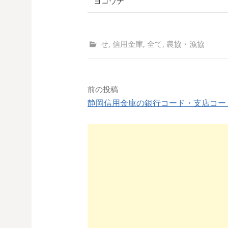
ヨコウチ
せ
,
信用金庫
,
全て
,
農協・漁協
前の投稿
静岡信用金庫の銀行コード・支店コー
投
稿
ナ
ビ
ゲ
ー