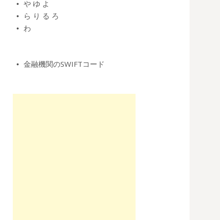
や
ゆ
よ
ら
り
る
ろ
わ
金融機関のSWIFTコード