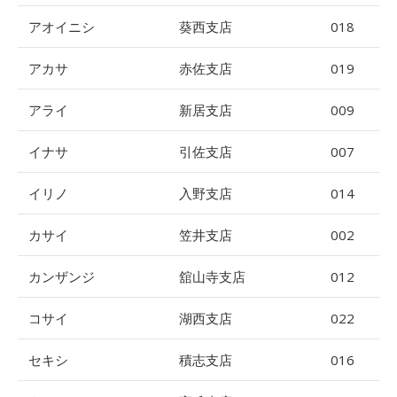
アオイニシ
葵西支店
018
アカサ
赤佐支店
019
アライ
新居支店
009
イナサ
引佐支店
007
イリノ
入野支店
014
カサイ
笠井支店
002
カンザンジ
舘山寺支店
012
コサイ
湖西支店
022
セキシ
積志支店
016