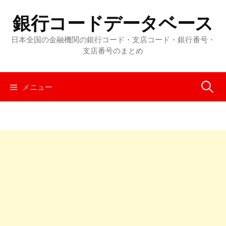
コ
銀行コードデータベース
ン
テ
日本全国の金融機関の銀行コード・支店コード・銀行番号・
ン
支店番号のまとめ
ツ
へ
メニュー
検
ス
キ
ッ
索
プ
: