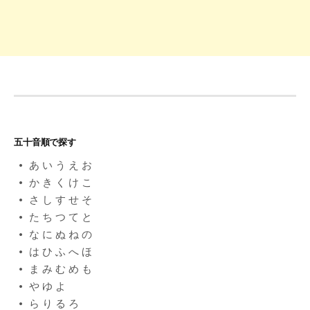
五十音順で探す
あ
い
う
え
お
か
き
く
け
こ
さ
し
す
せ
そ
た
ち
つ
て
と
な
に
ぬ
ね
の
は
ひ
ふ
へ
ほ
ま
み
む
め
も
や
ゆ
よ
ら
り
る
ろ