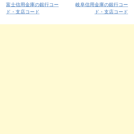
富士信用金庫の銀行コー
岐阜信用金庫の銀行コー
ド・支店コード
ド・支店コード
投
稿
ナ
ビ
ゲ
ー
シ
ョ
ン