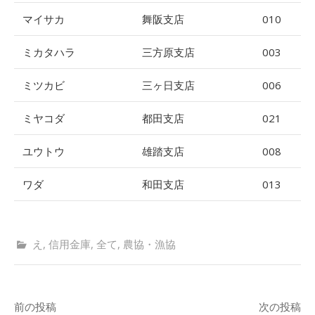
マイサカ
舞阪支店
010
ミカタハラ
三方原支店
003
ミツカビ
三ヶ日支店
006
ミヤコダ
都田支店
021
ユウトウ
雄踏支店
008
ワダ
和田支店
013
え
,
信用金庫
,
全て
,
農協・漁協
前の投稿
次の投稿