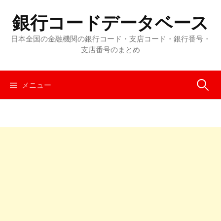
コ
銀行コードデータベース
ン
テ
日本全国の金融機関の銀行コード・支店コード・銀行番号・
ン
支店番号のまとめ
ツ
へ
メニュー
検
ス
キ
ッ
索
プ
: