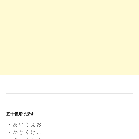
シ
ョ
ン
五十音順で探す
あ
い
う
え
お
か
き
く
け
こ