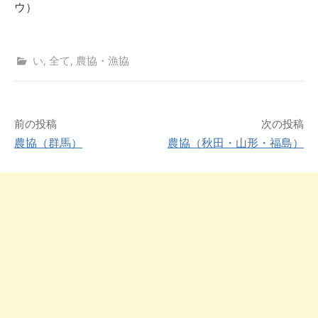
ウ）
い
,
全て
,
農協・漁協
前の投稿
次の投稿
農協（群馬）
農協（秋田・山形・福島）
投
稿
ナ
ビ
ゲ
ー