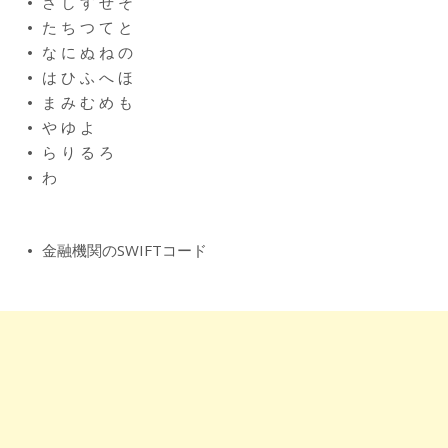
さ
し
す
せ
そ
た
ち
つ
て
と
な
に
ぬ
ね
の
は
ひ
ふ
へ
ほ
ま
み
む
め
も
や
ゆ
よ
ら
り
る
ろ
わ
金融機関のSWIFTコード