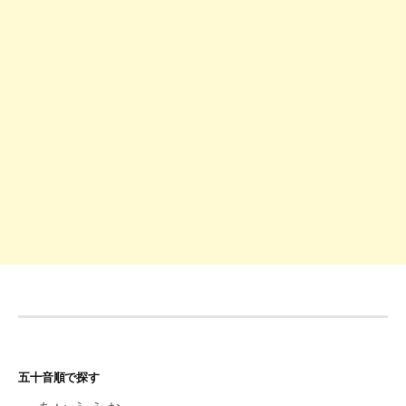
ー
シ
ョ
ン
五十音順で探す