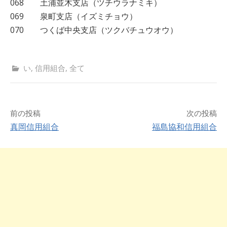
068 土浦並木支店（ツチウラナミキ）
069 泉町支店（イズミチョウ）
070 つくば中央支店（ツクバチュウオウ）
い
,
信用組合
,
全て
前の投稿
次の投稿
真岡信用組合
福島協和信用組合
投
稿
ナ
ビ
ゲ