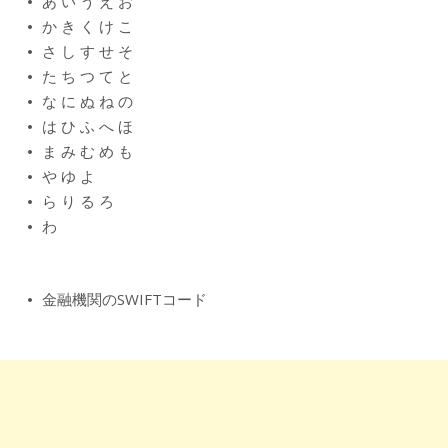
あ
い
う
え
お
か
き
く
け
こ
さ
し
す
せ
そ
た
ち
つ
て
と
な
に
ぬ
ね
の
は
ひ
ふ
へ
ほ
ま
み
む
め
も
や
ゆ
よ
ら
り
る
ろ
わ
金融機関のSWIFTコード