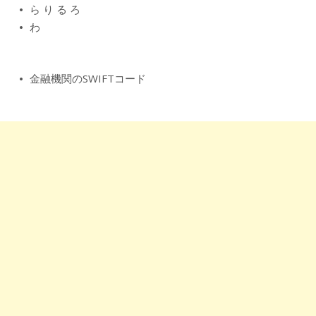
ら
り
る
ろ
わ
金融機関のSWIFTコード