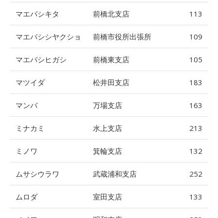
マエバシキタ
前橋北支店
113
マエバシシヤクショ
前橋市役所出張所
109
マエバシヒガシ
前橋東支店
105
マツイダ
松井田支店
183
マンバ
万場支店
163
ミナカミ
水上支店
213
ミノワ
箕輪支店
132
ムサシウラワ
武蔵浦和支店
252
ムロダ
室田支店
133