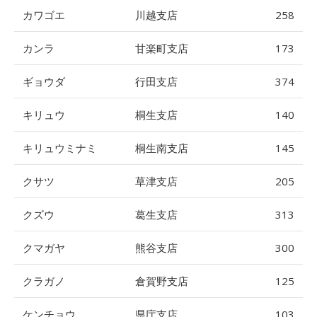
カワゴエ
川越支店
258
カンラ
甘楽町支店
173
ギョウダ
行田支店
374
キリュウ
桐生支店
140
キリュウミナミ
桐生南支店
145
クサツ
草津支店
205
クズウ
葛生支店
313
クマガヤ
熊谷支店
300
クラガノ
倉賀野支店
125
ケンチョウ
県庁支店
103