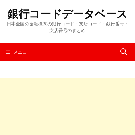
コ
銀行コードデータベース
ン
テ
日本全国の金融機関の銀行コード・支店コード・銀行番号・
ン
支店番号のまとめ
ツ
へ
メニュー
検
ス
キ
ッ
索
プ
: