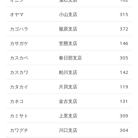
オヤマ
小山支店
315
カゴハラ
籠原支店
372
カサガケ
笠懸支店
146
カスカベ
春日部支店
305
カスカワ
粕川支店
142
カタカイ
片貝支店
119
カネコ
金古支店
131
カミサト
上里支店
309
カワグチ
川口支店
304