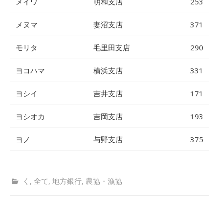
メイワ
明和支店
253
メヌマ
妻沼支店
371
モリタ
毛里田支店
290
ヨコハマ
横浜支店
331
ヨシイ
吉井支店
171
ヨシオカ
吉岡支店
193
ヨノ
与野支店
375
く
,
全て
,
地方銀行
,
農協・漁協