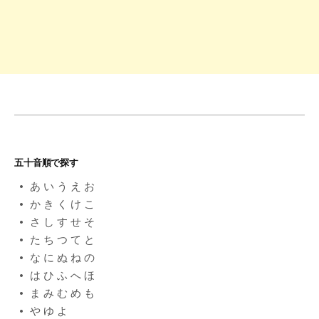
五十音順で探す
あ
い
う
え
お
か
き
く
け
こ
さ
し
す
せ
そ
た
ち
つ
て
と
な
に
ぬ
ね
の
は
ひ
ふ
へ
ほ
ま
み
む
め
も
や
ゆ
よ