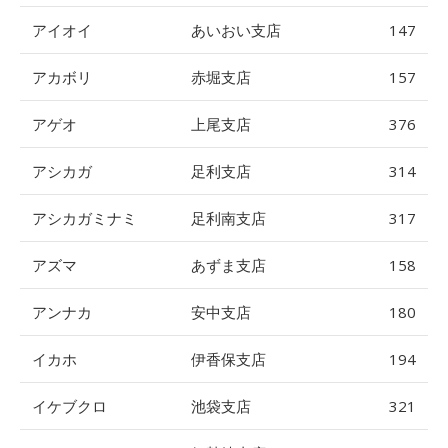
アイオイ
あいおい支店
147
アカボリ
赤堀支店
157
アゲオ
上尾支店
376
アシカガ
足利支店
314
アシカガミナミ
足利南支店
317
アズマ
あずま支店
158
アンナカ
安中支店
180
イカホ
伊香保支店
194
イケブクロ
池袋支店
321