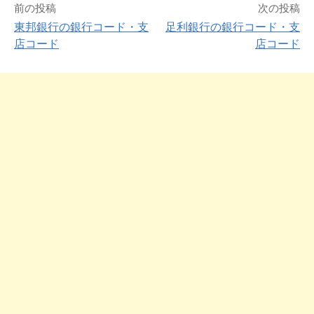
前の投稿
次の投稿
東邦銀行の銀行コード・支
足利銀行の銀行コード・支
店コード
店コード
投
稿
ナ
ビ
ゲ
ー
シ
ョ
ン