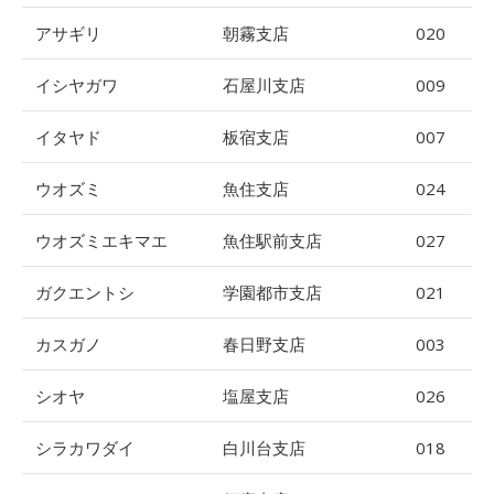
アサギリ
朝霧支店
020
イシヤガワ
石屋川支店
009
イタヤド
板宿支店
007
ウオズミ
魚住支店
024
ウオズミエキマエ
魚住駅前支店
027
ガクエントシ
学園都市支店
021
カスガノ
春日野支店
003
シオヤ
塩屋支店
026
シラカワダイ
白川台支店
018