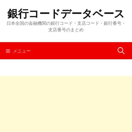
コ
銀行コードデータベース
ン
テ
日本全国の金融機関の銀行コード・支店コード・銀行番号・
ン
支店番号のまとめ
ツ
へ
メニュー
検
ス
キ
ッ
索
プ
: