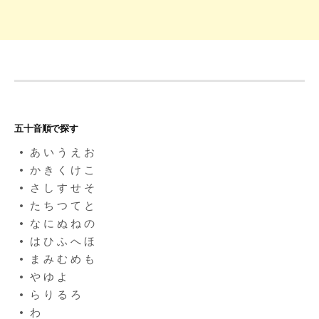
五十音順で探す
あ
い
う
え
お
か
き
く
け
こ
さ
し
す
せ
そ
た
ち
つ
て
と
な
に
ぬ
ね
の
は
ひ
ふ
へ
ほ
ま
み
む
め
も
や
ゆ
よ
ら
り
る
ろ
わ