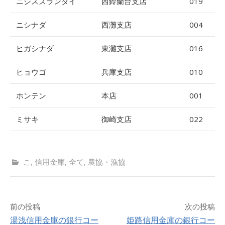
ニシスズランダイ
西鈴蘭台支店
019
ニシナダ
西灘支店
004
ヒガシナダ
東灘支店
016
ヒョウゴ
兵庫支店
010
ホンテン
本店
001
ミサキ
御崎支店
022
こ
,
信用金庫
,
全て
,
農協・漁協
前の投稿
次の投稿
湯浅信用金庫の銀行コー
姫路信用金庫の銀行コー