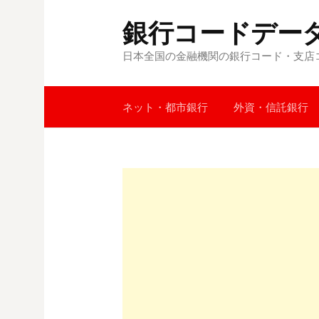
コ
銀行コードデー
ン
テ
日本全国の金融機関の銀行コード・支店
ン
ツ
へ
ネット・都市銀行
外資・信託銀行
ス
キ
ッ
プ