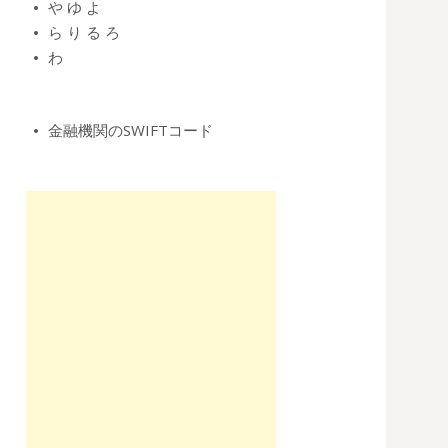
や
ゆ
よ
ら
り
る
ろ
わ
金融機関のSWIFTコード