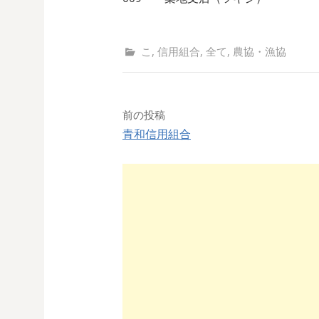
こ
,
信用組合
,
全て
,
農協・漁協
前の投稿
青和信用組合
投
稿
ナ
ビ
ゲ
ー