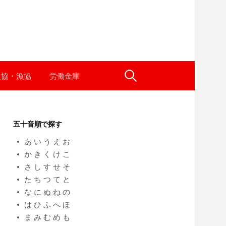
農協・漁協
労働金庫
検
索
五十音順で探す
:
あ
い
う
え
お
か
き
く
け
こ
さ
し
す
せ
そ
た
ち
つ
て
と
な
に
ぬ
ね
の
は
ひ
ふ
へ
ほ
ま
み
む
め
も