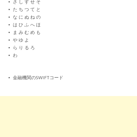
さ
し
す
せ
そ
た
ち
つ
て
と
な
に
ぬ
ね
の
は
ひ
ふ
へ
ほ
ま
み
む
め
も
や
ゆ
よ
ら
り
る
ろ
わ
金融機関のSWIFTコード