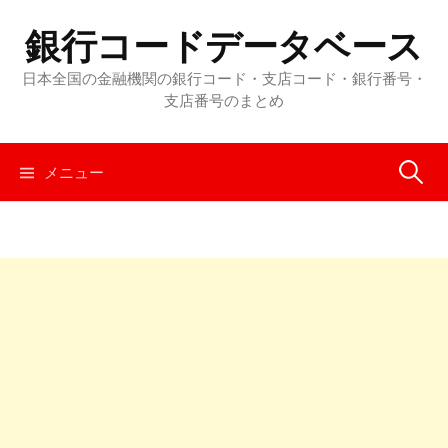
コ
銀行コードデータベース
ン
テ
日本全国の金融機関の銀行コード・支店コード・銀行番号・
ン
支店番号のまとめ
ツ
へ
メニュー
検
ス
キ
ッ
索
プ
: