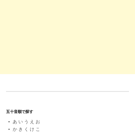
シ
ョ
ン
五十音順で探す
あ
い
う
え
お
か
き
く
け
こ