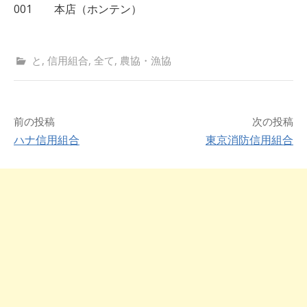
001 本店（ホンテン）
と
,
信用組合
,
全て
,
農協・漁協
前の投稿
次の投稿
ハナ信用組合
東京消防信用組合
投
稿
ナ
ビ
ゲ
ー