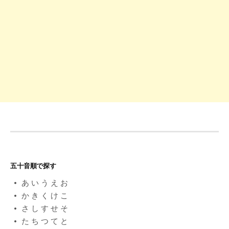
ン
五十音順で探す
あ
い
う
え
お
か
き
く
け
こ
さ
し
す
せ
そ
た
ち
つ
て
と