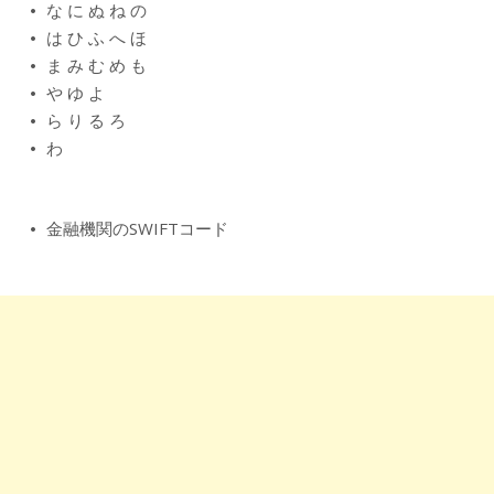
な
に
ぬ
ね
の
は
ひ
ふ
へ
ほ
ま
み
む
め
も
や
ゆ
よ
ら
り
る
ろ
わ
金融機関のSWIFTコード