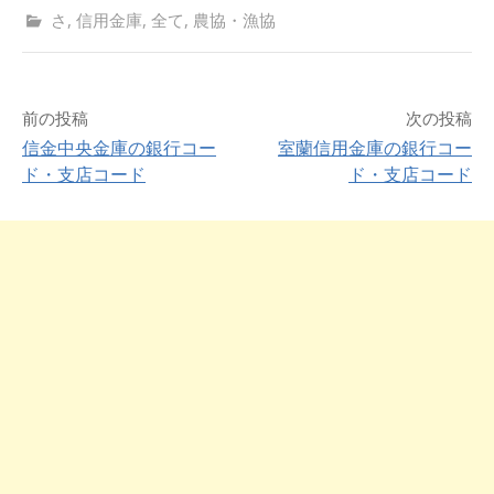
さ
,
信用金庫
,
全て
,
農協・漁協
前の投稿
次の投稿
信金中央金庫の銀行コー
室蘭信用金庫の銀行コー
ド・支店コード
ド・支店コード
投
稿
ナ
ビ
ゲ
ー
シ
ョ