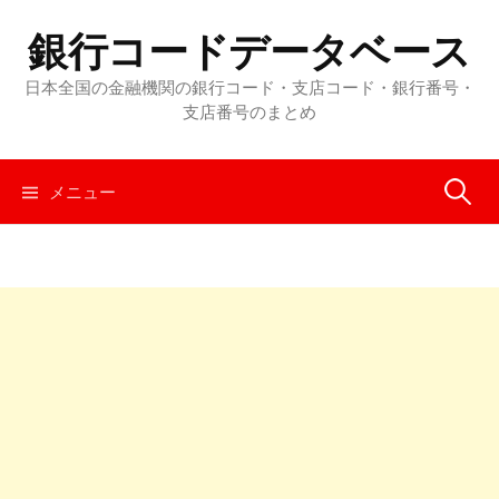
コ
銀行コードデータベース
ン
テ
日本全国の金融機関の銀行コード・支店コード・銀行番号・
ン
支店番号のまとめ
ツ
へ
メニュー
検
ス
キ
ッ
索
プ
: