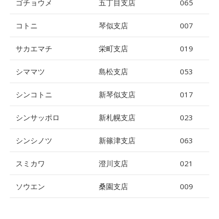
ゴチョウメ
五丁目支店
065
コトニ
琴似支店
007
サカエマチ
栄町支店
019
シママツ
島松支店
053
シンコトニ
新琴似支店
017
シンサッポロ
新札幌支店
023
シンシノツ
新篠津支店
063
スミカワ
澄川支店
021
ソウエン
桑園支店
009