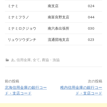
ミナミ
南支店
024
ミナミフラノ
南富良野支店
044
ミナミロクジョウ
南六条出張所
030
リュウツウダンチ
流通団地支店
023
あ
,
信用金庫
,
全て
,
農協・漁協
前の投稿
次の投稿
北海信用金庫の銀行コー
稚内信用金庫の銀行コー
ド・支店コード
ド・支店コード
投
稿