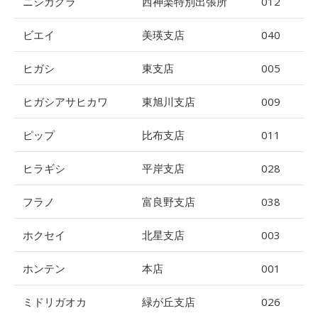
ニシカグラ
西神楽特別出張所
012
ビエイ
美瑛支店
040
ヒガシ
東支店
005
ヒガシアサヒカワ
東旭川支店
009
ピップ
比布支店
011
ヒラギシ
平岸支店
028
フラノ
富良野支店
038
ホクセイ
北星支店
003
ホンテン
本店
001
ミドリガオカ
緑が丘支店
026