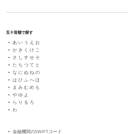
五十音順で探す
あ
い
う
え
お
か
き
く
け
こ
さ
し
す
せ
そ
た
ち
つ
て
と
な
に
ぬ
ね
の
は
ひ
ふ
へ
ほ
ま
み
む
め
も
や
ゆ
よ
ら
り
る
ろ
わ
金融機関のSWIFTコード