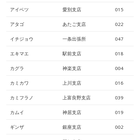
アイベツ
愛別支店
015
アタゴ
あたご支店
022
イチジョウ
一条出張所
047
エキマエ
駅前支店
018
カグラ
神楽支店
004
カミカワ
上川支店
016
カミフラノ
上富良野支店
039
カムイ
神居支店
019
ギンザ
銀座支店
002