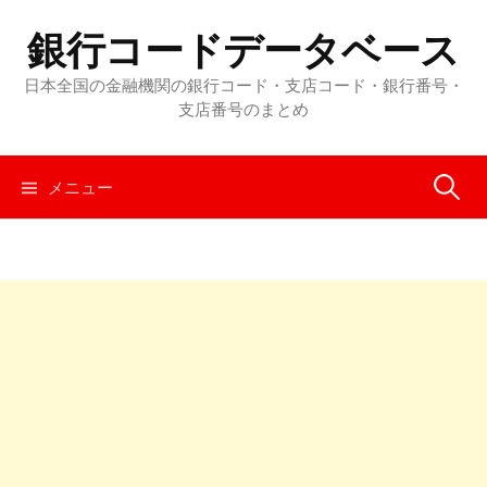
コ
銀行コードデータベース
ン
テ
日本全国の金融機関の銀行コード・支店コード・銀行番号・
ン
支店番号のまとめ
ツ
へ
メニュー
検
ス
キ
ッ
索
プ
: