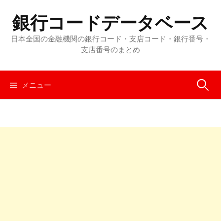
コ
銀行コードデータベース
ン
テ
日本全国の金融機関の銀行コード・支店コード・銀行番号・
ン
支店番号のまとめ
ツ
へ
メニュー
検
ス
キ
ッ
索
プ
: