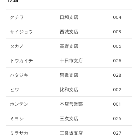
クチワ
口和支店
004
サイジョウ
西城支店
003
タカノ
高野支店
005
トウカイチ
十日市支店
026
ハタジキ
畠敷支店
028
ヒワ
比和支店
002
ホンテン
本店営業部
001
ミヨシ
三次支店
025
ミラサカ
三良坂支店
027