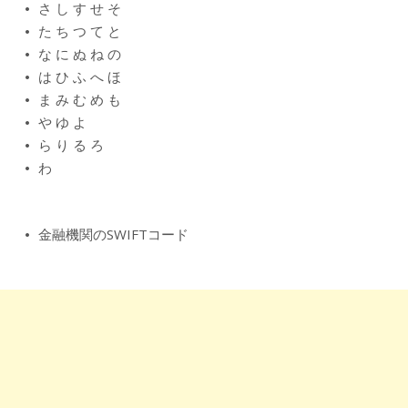
さ
し
す
せ
そ
た
ち
つ
て
と
な
に
ぬ
ね
の
は
ひ
ふ
へ
ほ
ま
み
む
め
も
や
ゆ
よ
ら
り
る
ろ
わ
金融機関のSWIFTコード