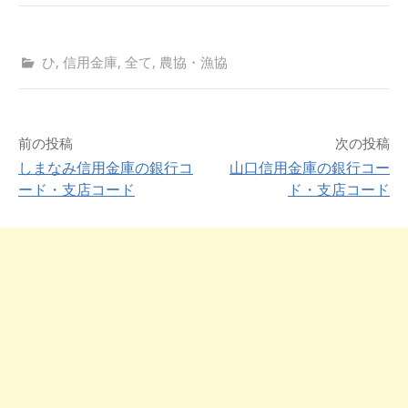
ひ
,
信用金庫
,
全て
,
農協・漁協
前の投稿
次の投稿
しまなみ信用金庫の銀行コ
山口信用金庫の銀行コー
ード・支店コード
ド・支店コード
投
稿
ナ
ビ
ゲ
ー
シ