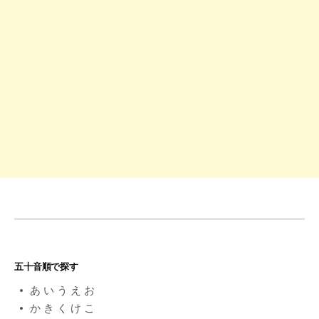
ョ
ン
五十音順で探す
あ
い
う
え
お
か
き
く
け
こ