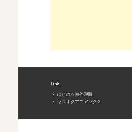
ビ
ゲ
ー
シ
ョ
ン
Link
はじめる海外通販
ヤフオクマニアックス