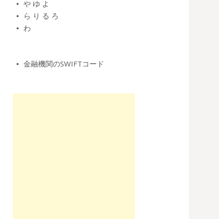
や
ゆ
よ
ら
り
る
ろ
わ
金融機関のSWIFTコード