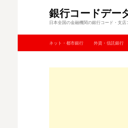
コ
銀行コードデー
ン
テ
日本全国の金融機関の銀行コード・支店
ン
ツ
へ
ネット・都市銀行
外資・信託銀行
ス
キ
ッ
プ