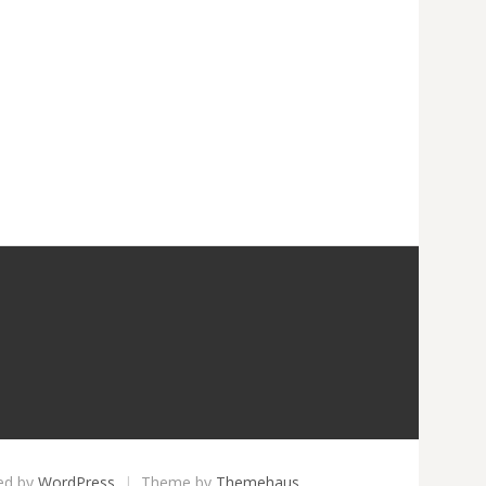
テ
ゴ
リ
ー
ed by
WordPress
|
Theme by
Themehaus