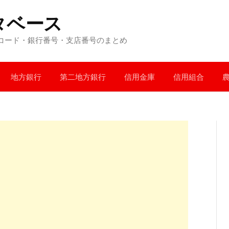
タベース
コード・銀行番号・支店番号のまとめ
地方銀行
第二地方銀行
信用金庫
信用組合