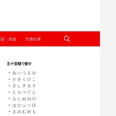
農協・漁協
労働金庫
検
索
五十音順で探す
:
あ
い
う
え
お
か
き
く
け
こ
さ
し
す
せ
そ
た
ち
つ
て
と
な
に
ぬ
ね
の
は
ひ
ふ
へ
ほ
ま
み
む
め
も