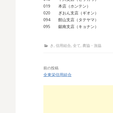
019 本店（ホンテン）
020 ぎおん支店（ギオン）
094 館山支店（タテヤマ）
095 鋸南支店（キョナン）
き
,
信用組合
,
全て
,
農協・漁協
前の投稿
全東栄信用組合
投
稿
ナ