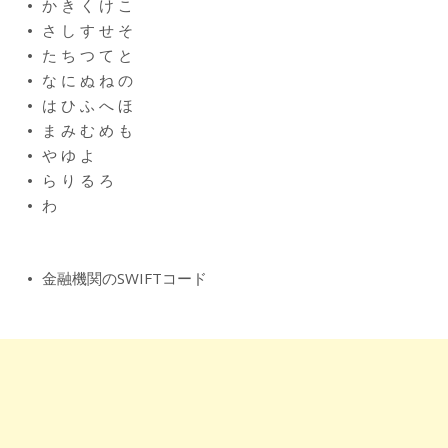
か
き
く
け
こ
さ
し
す
せ
そ
た
ち
つ
て
と
な
に
ぬ
ね
の
は
ひ
ふ
へ
ほ
ま
み
む
め
も
や
ゆ
よ
ら
り
る
ろ
わ
金融機関のSWIFTコード