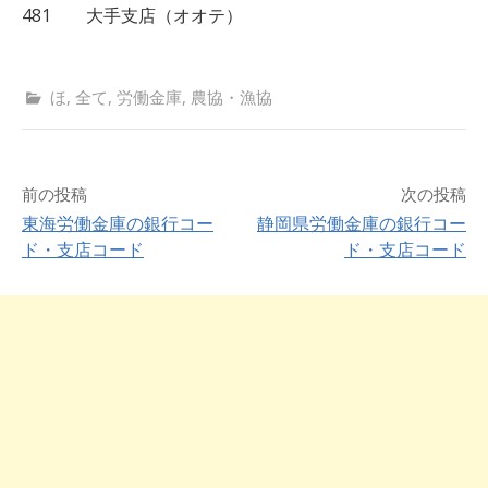
481 大手支店（オオテ）
ほ
,
全て
,
労働金庫
,
農協・漁協
前の投稿
次の投稿
東海労働金庫の銀行コー
静岡県労働金庫の銀行コー
ド・支店コード
ド・支店コード
投
稿
ナ
ビ
ゲ
ー