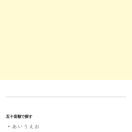
シ
ョ
ン
五十音順で探す
あ
い
う
え
お