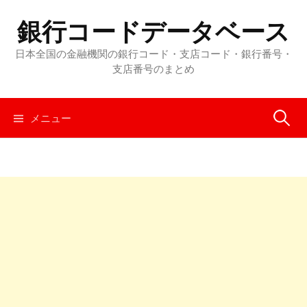
コ
銀行コードデータベース
ン
テ
日本全国の金融機関の銀行コード・支店コード・銀行番号・
ン
支店番号のまとめ
ツ
へ
メニュー
検
ス
キ
ッ
索
プ
: