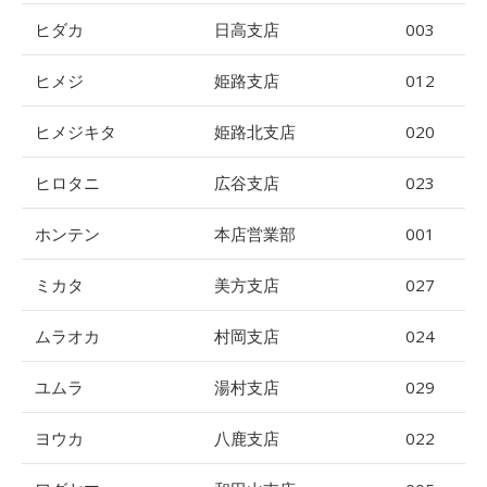
ヒダカ
日高支店
003
ヒメジ
姫路支店
012
ヒメジキタ
姫路北支店
020
ヒロタニ
広谷支店
023
ホンテン
本店営業部
001
ミカタ
美方支店
027
ムラオカ
村岡支店
024
ユムラ
湯村支店
029
ヨウカ
八鹿支店
022