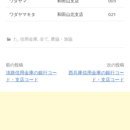
ワダヤマ
和田山支店
005
ワダヤマキタ
和田山北支店
021
た
,
信用金庫
,
全て
,
農協・漁協
前の投稿
次の投稿
淡路信用金庫の銀行コー
西兵庫信用金庫の銀行コー
ド・支店コード
ド・支店コード
投
稿
ナ
ビ
ゲ