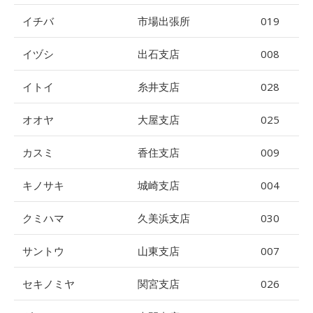
イチバ
市場出張所
019
イヅシ
出石支店
008
イトイ
糸井支店
028
オオヤ
大屋支店
025
カスミ
香住支店
009
キノサキ
城崎支店
004
クミハマ
久美浜支店
030
サントウ
山東支店
007
セキノミヤ
関宮支店
026