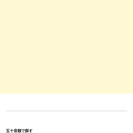
ー
シ
ョ
ン
五十音順で探す