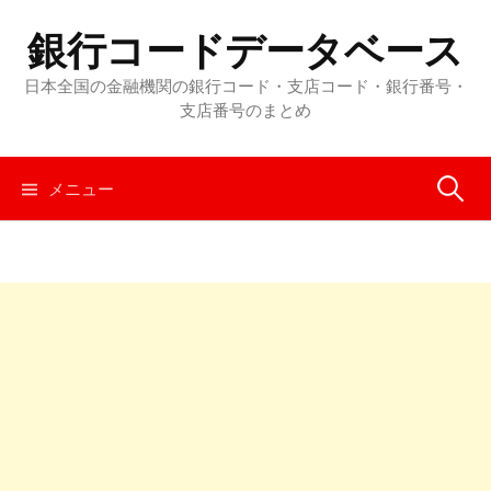
コ
銀行コードデータベース
ン
テ
日本全国の金融機関の銀行コード・支店コード・銀行番号・
ン
支店番号のまとめ
ツ
へ
メニュー
検
ス
キ
ッ
索
プ
: