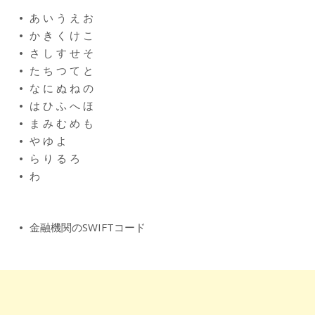
あ
い
う
え
お
か
き
く
け
こ
さ
し
す
せ
そ
た
ち
つ
て
と
な
に
ぬ
ね
の
は
ひ
ふ
へ
ほ
ま
み
む
め
も
や
ゆ
よ
ら
り
る
ろ
わ
金融機関のSWIFTコード