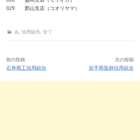
029 郡山支店（コオリヤマ）
あ
,
信用組合
,
全て
前の投稿
次の投稿
石巻商工信用組合
岩手県医師信用組合
投
稿
ナ
ビ
ゲ
ー