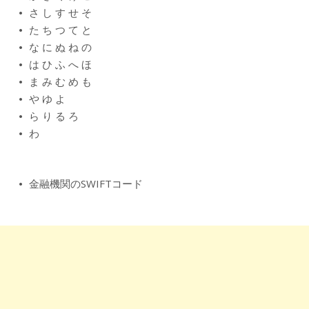
さ
し
す
せ
そ
た
ち
つ
て
と
な
に
ぬ
ね
の
は
ひ
ふ
へ
ほ
ま
み
む
め
も
や
ゆ
よ
ら
り
る
ろ
わ
金融機関のSWIFTコード