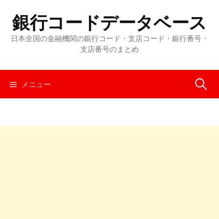
コ
銀行コードデータベース
ン
テ
日本全国の金融機関の銀行コード・支店コード・銀行番号・
ン
支店番号のまとめ
ツ
へ
メニュー
検
ス
キ
ッ
索
プ
: