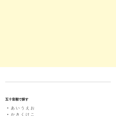
シ
ョ
ン
五十音順で探す
あ
い
う
え
お
か
き
く
け
こ